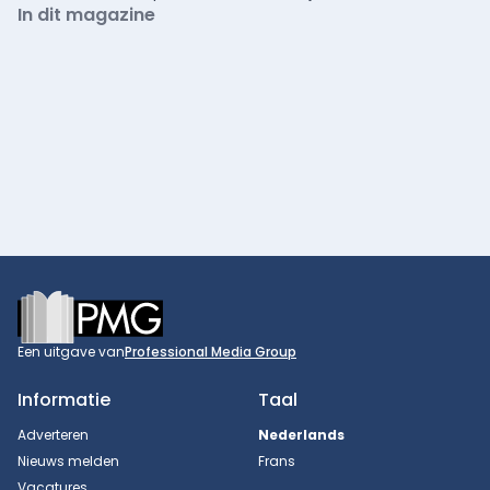
In dit magazine
Footer
Een uitgave van
Professional Media Group
Informatie
Taal
Adverteren
Nederlands
Nieuws melden
Frans
Vacatures