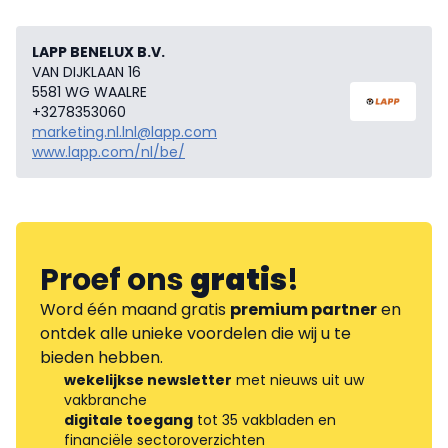
LAPP BENELUX B.V.
VAN DIJKLAAN 16
5581 WG WAALRE
+3278353060
marketing.nl.lnl@lapp.com
www.lapp.com/nl/be/
Proef ons
gratis
!
Word één maand gratis
premium partner
en
ontdek alle unieke voordelen die wij u te
bieden hebben.
wekelijkse newsletter
met nieuws uit uw
vakbranche
digitale toegang
tot 35 vakbladen en
financiële sectoroverzichten