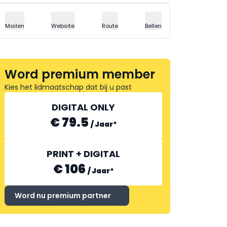
Mailen
Website
Route
Bellen
Word premium member
Kies het lidmaatschap dat bij u past
DIGITAL ONLY
€ 79.5
/
Jaar
*
PRINT + DIGITAL
€ 106
/
Jaar
*
Word nu premium partner