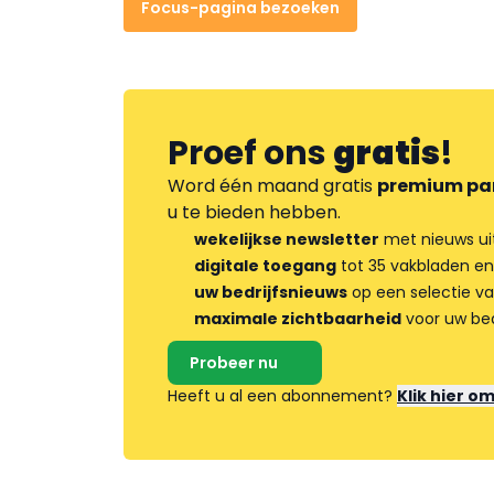
Focus-pagina bezoeken
Proef ons
gratis
!
Word één maand gratis
premium pa
u te bieden hebben.
wekelijkse newsletter
met nieuws ui
digitale toegang
tot 35 vakbladen en
uw bedrijfsnieuws
op een selectie v
maximale zichtbaarheid
voor uw bed
Probeer nu
Heeft u al een abonnement?
Klik hier o