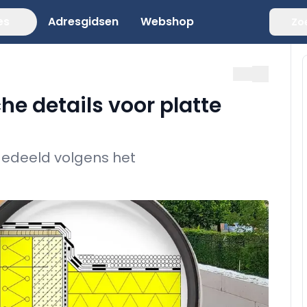
es
Adresgidsen
Webshop
Zo
he details voor platte
ngedeeld volgens het