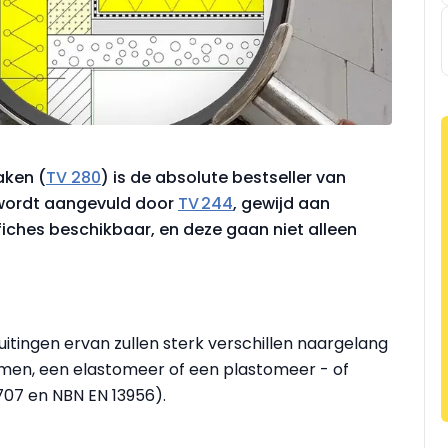
aken (
TV 280
) is de absolute bestseller van
 wordt aangevuld door
TV 244
, gewijd aan
efiches beschikbaar, en deze gaan niet alleen
uitingen ervan zullen sterk verschillen naargelang
men, een elastomeer of een plastomeer - of
707 en NBN EN 13956).