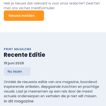
Boom, en sinds kort ...
Heb je nieuws dat relevant is voor onze redactie? Deel het
met ons via het meldformulier.
Nieuws melden
PRINT MAGAZINE
Recente Editie
19 juni 2026
Nu lezen
Ontdek de nieuwste editie van ons magazine, boordevol
inspirerende artikelen, diepgaande inzichten en prachtige
visuals. Laat je meenemen op een reis door de meest
actuele onderwerpen en verhalen die je niet wilt missen.
In dit magazine