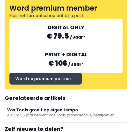
Word premium member
Kies het lidmaatschap dat bij u past
DIGITAL ONLY
€ 79.5
/
Jaar
*
PRINT + DIGITAL
€ 106
/
Jaar
*
Word nu premium partner
Gerelateerde artikels
Vos Tools groeit op eigen tempo
Al ruim 55 jaar bedient Vos Tools professionals, bedrijven en
kwaliteitsbewuste doe-het-zelvers met ijzerwaren,
gereedschappen en machines, steeds gekoppeld aan
Zelf nieuws te delen?
betrouwbare service. Vanuit de Antwerpse filialen in Brecht en